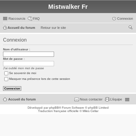
Mistwalker Fr
Raccourcis
FAQ
Connexion
Accueil du forum
Retour sur le site
ec
Connexion
her
Nom d’utilisateur :
ch
er
Mot de passe :
J’ai oublié mon mot de passe
Se souvenir de moi
Masquer ma présence lors de cette session
Accueil du forum
Nous contacter
L’équipe
Développé par
phpBB
® Forum Software © phpBB Limited
Traduction française officielle
©
Miles Cellar