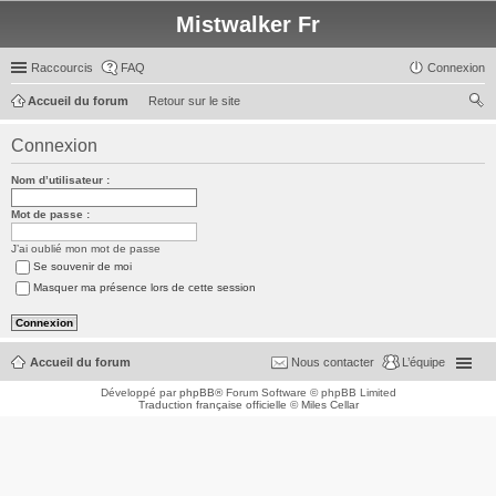
Mistwalker Fr
Raccourcis
FAQ
Connexion
Accueil du forum
Retour sur le site
ec
Connexion
her
Nom d’utilisateur :
ch
er
Mot de passe :
J’ai oublié mon mot de passe
Se souvenir de moi
Masquer ma présence lors de cette session
Accueil du forum
Nous contacter
L’équipe
Développé par
phpBB
® Forum Software © phpBB Limited
Traduction française officielle
©
Miles Cellar