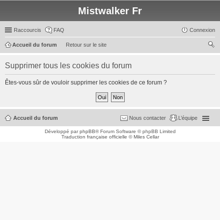
Mistwalker Fr
Raccourcis
FAQ
Connexion
Accueil du forum
Retour sur le site
ec
Supprimer tous les cookies du forum
her
ch
Êtes-vous sûr de vouloir supprimer les cookies de ce forum ?
er
Accueil du forum
Nous contacter
L’équipe
Développé par
phpBB
® Forum Software © phpBB Limited
Traduction française officielle
©
Miles Cellar