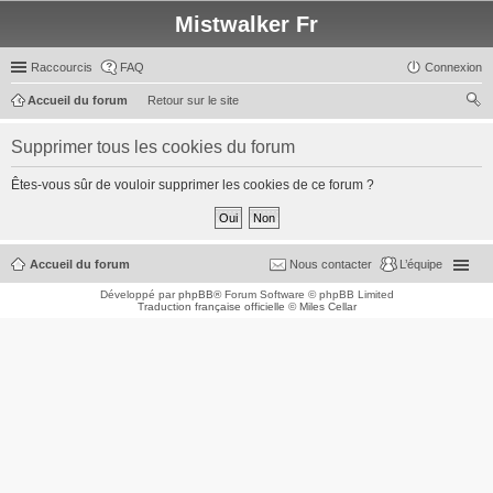
Mistwalker Fr
Raccourcis
FAQ
Connexion
Accueil du forum
Retour sur le site
ec
Supprimer tous les cookies du forum
her
ch
Êtes-vous sûr de vouloir supprimer les cookies de ce forum ?
er
Accueil du forum
Nous contacter
L’équipe
Développé par
phpBB
® Forum Software © phpBB Limited
Traduction française officielle
©
Miles Cellar