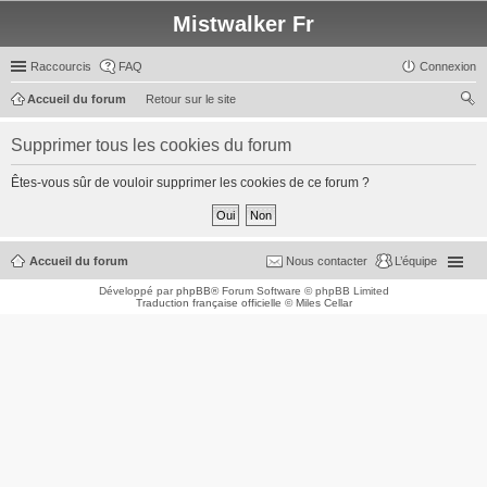
Mistwalker Fr
Raccourcis
FAQ
Connexion
Accueil du forum
Retour sur le site
ec
Supprimer tous les cookies du forum
her
ch
Êtes-vous sûr de vouloir supprimer les cookies de ce forum ?
er
Accueil du forum
Nous contacter
L’équipe
Développé par
phpBB
® Forum Software © phpBB Limited
Traduction française officielle
©
Miles Cellar