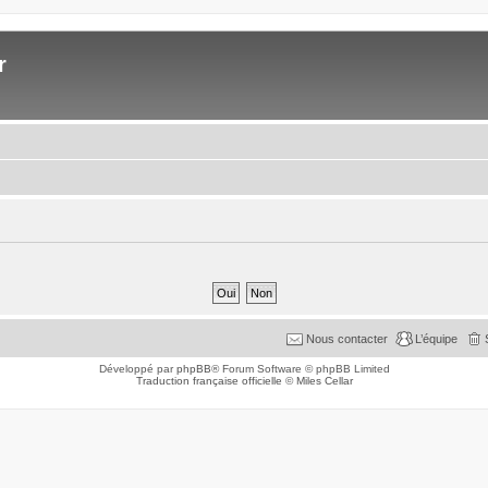
r
Nous contacter
L’équipe
Développé par
phpBB
® Forum Software © phpBB Limited
Traduction française officielle
©
Miles Cellar