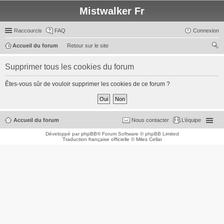
Mistwalker Fr
Raccourcis
FAQ
Connexion
Accueil du forum
Retour sur le site
ec
Supprimer tous les cookies du forum
her
ch
Êtes-vous sûr de vouloir supprimer les cookies de ce forum ?
er
Accueil du forum
Nous contacter
L’équipe
Développé par
phpBB
® Forum Software © phpBB Limited
Traduction française officielle
©
Miles Cellar