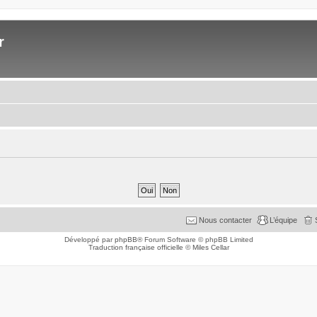
r
Nous contacter
L’équipe
Développé par
phpBB
® Forum Software © phpBB Limited
Traduction française officielle
©
Miles Cellar