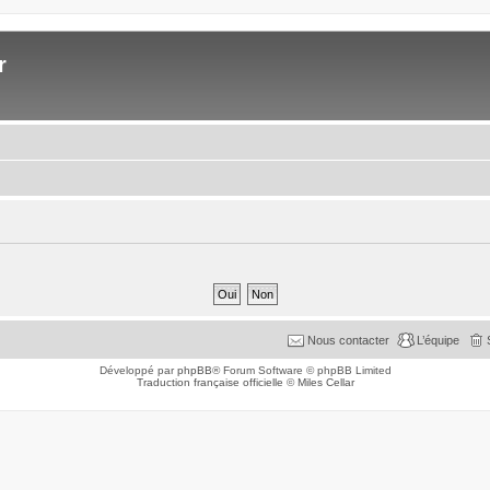
r
Nous contacter
L’équipe
Développé par
phpBB
® Forum Software © phpBB Limited
Traduction française officielle
©
Miles Cellar