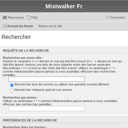
Mistwalker Fr
Raccourcis
FAQ
Connexion
Accueil du forum
Retour sur le site
Rechercher
REQUÊTE DE LA RECHERCHE
Rechercher par mots-clés :
Insérez le caractère « + » devant un mot qui doit être trouvé et « - » devant un mot qui
doit être ignoré. Insérez une liste de mots séparés entre des barres verticales
discontinues « | » si seul un des mots doit être trouvé. Utilisez un astérisque « * »
comme métacaractère passe-partout si vous souhaitez effectuer des recherches
partielles.
Rechercher tous les termes ou utiliser une question comme élément
Rechercher n’importe quel de ces termes
Rechercher par auteur :
Utilisez un astérisque « * » comme métacaractère passe-partout si vous souhaitez
effectuer des recherches partielles.
PRÉFÉRENCES DE LA RECHERCHE
Rechercher dans les forums :