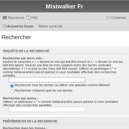
Mistwalker Fr
Raccourcis
FAQ
Connexion
Accueil du forum
Retour sur le site
Rechercher
REQUÊTE DE LA RECHERCHE
Rechercher par mots-clés :
Insérez le caractère « + » devant un mot qui doit être trouvé et « - » devant un mot qui
doit être ignoré. Insérez une liste de mots séparés entre des barres verticales
discontinues « | » si seul un des mots doit être trouvé. Utilisez un astérisque « * »
comme métacaractère passe-partout si vous souhaitez effectuer des recherches
partielles.
Rechercher tous les termes ou utiliser une question comme élément
Rechercher n’importe quel de ces termes
Rechercher par auteur :
Utilisez un astérisque « * » comme métacaractère passe-partout si vous souhaitez
effectuer des recherches partielles.
PRÉFÉRENCES DE LA RECHERCHE
Rechercher dans les forums :