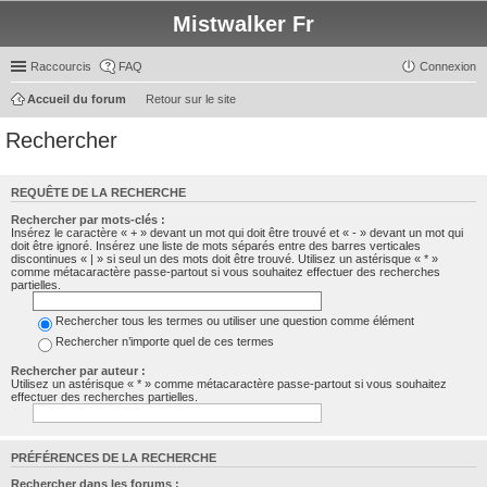
Mistwalker Fr
Raccourcis
FAQ
Connexion
Accueil du forum
Retour sur le site
Rechercher
REQUÊTE DE LA RECHERCHE
Rechercher par mots-clés :
Insérez le caractère « + » devant un mot qui doit être trouvé et « - » devant un mot qui
doit être ignoré. Insérez une liste de mots séparés entre des barres verticales
discontinues « | » si seul un des mots doit être trouvé. Utilisez un astérisque « * »
comme métacaractère passe-partout si vous souhaitez effectuer des recherches
partielles.
Rechercher tous les termes ou utiliser une question comme élément
Rechercher n’importe quel de ces termes
Rechercher par auteur :
Utilisez un astérisque « * » comme métacaractère passe-partout si vous souhaitez
effectuer des recherches partielles.
PRÉFÉRENCES DE LA RECHERCHE
Rechercher dans les forums :