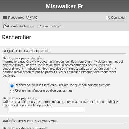
Mistwalker Fr
Raccourcis
FAQ
Connexion
Accueil du forum
Retour sur le site
Rechercher
REQUÊTE DE LA RECHERCHE
Rechercher par mots-clés :
Insérez le caractère « + » devant un mot qui doit être trouvé et « - » devant un mot qui
doit être ignoré. Insérez une liste de mots séparés entre des barres verticales
discontinues « | » si seul un des mots doit être trouvé. Utilisez un astérisque « * »
comme métacaractère passe-partout si vous souhaitez effectuer des recherches
partielles.
Rechercher tous les termes ou utiliser une question comme élément
Rechercher n’importe quel de ces termes
Rechercher par auteur :
Utilisez un astérisque « * » comme métacaractère passe-partout si vous souhaitez
effectuer des recherches partielles.
PRÉFÉRENCES DE LA RECHERCHE
Rechercher dans les forums :