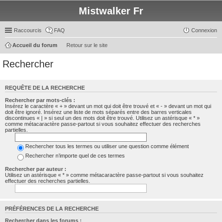
Mistwalker Fr
Raccourcis
FAQ
Connexion
Accueil du forum
Retour sur le site
Rechercher
REQUÊTE DE LA RECHERCHE
Rechercher par mots-clés :
Insérez le caractère « + » devant un mot qui doit être trouvé et « - » devant un mot qui
doit être ignoré. Insérez une liste de mots séparés entre des barres verticales
discontinues « | » si seul un des mots doit être trouvé. Utilisez un astérisque « * »
comme métacaractère passe-partout si vous souhaitez effectuer des recherches
partielles.
Rechercher tous les termes ou utiliser une question comme élément
Rechercher n’importe quel de ces termes
Rechercher par auteur :
Utilisez un astérisque « * » comme métacaractère passe-partout si vous souhaitez
effectuer des recherches partielles.
PRÉFÉRENCES DE LA RECHERCHE
Rechercher dans les forums :