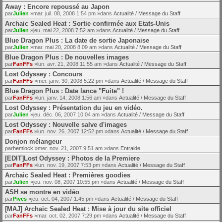
Away : Encore repoussé au Japon
par
Julien
»mar. juil. 08, 2008 1:54 pm »dans
Actualité / Message du Staff
Archaic Sealed Heat : Sortie confirmée aux Etats-Unis
par
Julien
»jeu. mai 22, 2008 7:52 am »dans
Actualité / Message du Staff
Blue Dragon Plus : La date de sortie Japonaise
par
Julien
»mar. mai 20, 2008 8:09 am »dans
Actualité / Message du Staff
Blue Dragon Plus : De nouvelles images
par
FanFFs
»lun. avr. 21, 2008 11:55 am »dans
Actualité / Message du Staff
Lost Odyssey : Concours
par
FanFFs
»mer. janv. 30, 2008 5:22 pm »dans
Actualité / Message du Staff
Blue Dragon Plus : Date lance "Fuite" !
par
FanFFs
»lun. janv. 14, 2008 1:56 am »dans
Actualité / Message du Staff
Lost Odyssey : Présentation du jeu en vidéo.
par
Julien
»jeu. déc. 06, 2007 10:04 am »dans
Actualité / Message du Staff
Lost Odyssey : Nouvelle salve d'images
par
FanFFs
»lun. nov. 26, 2007 12:52 pm »dans
Actualité / Message du Staff
Donjon mélangeur
par
hemlock
»mer. nov. 21, 2007 9:51 am »dans
Entraide
[EDIT]Lost Odyssey : Photos de la Premiere
par
FanFFs
»lun. nov. 19, 2007 7:53 pm »dans
Actualité / Message du Staff
Archaic Sealed Heat : Premières goodies
par
Julien
»jeu. nov. 08, 2007 10:55 pm »dans
Actualité / Message du Staff
ASH se montre en vidéo
par
Pives
»jeu. oct. 04, 2007 1:45 pm »dans
Actualité / Message du Staff
[MAJ] Archaic Sealed Heat : Mise à jour du site officiel
par
FanFFs
»mar. oct. 02, 2007 7:29 pm »dans
Actualité / Message du Staff