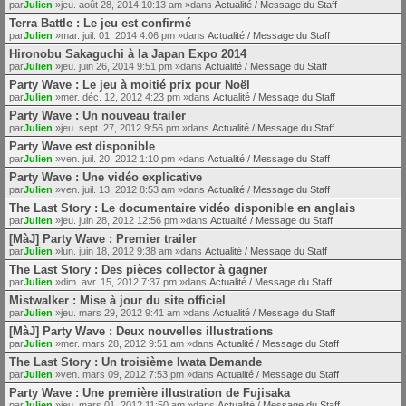
par
Julien
»jeu. août 28, 2014 10:13 am »dans
Actualité / Message du Staff
Terra Battle : Le jeu est confirmé
par
Julien
»mar. juil. 01, 2014 4:06 pm »dans
Actualité / Message du Staff
Hironobu Sakaguchi à la Japan Expo 2014
par
Julien
»jeu. juin 26, 2014 9:51 pm »dans
Actualité / Message du Staff
Party Wave : Le jeu à moitié prix pour Noël
par
Julien
»mer. déc. 12, 2012 4:23 pm »dans
Actualité / Message du Staff
Party Wave : Un nouveau trailer
par
Julien
»jeu. sept. 27, 2012 9:56 pm »dans
Actualité / Message du Staff
Party Wave est disponible
par
Julien
»ven. juil. 20, 2012 1:10 pm »dans
Actualité / Message du Staff
Party Wave : Une vidéo explicative
par
Julien
»ven. juil. 13, 2012 8:53 am »dans
Actualité / Message du Staff
The Last Story : Le documentaire vidéo disponible en anglais
par
Julien
»jeu. juin 28, 2012 12:56 pm »dans
Actualité / Message du Staff
[MàJ] Party Wave : Premier trailer
par
Julien
»lun. juin 18, 2012 9:38 am »dans
Actualité / Message du Staff
The Last Story : Des pièces collector à gagner
par
Julien
»dim. avr. 15, 2012 7:37 pm »dans
Actualité / Message du Staff
Mistwalker : Mise à jour du site officiel
par
Julien
»jeu. mars 29, 2012 9:41 am »dans
Actualité / Message du Staff
[MàJ] Party Wave : Deux nouvelles illustrations
par
Julien
»mer. mars 28, 2012 9:51 am »dans
Actualité / Message du Staff
The Last Story : Un troisième Iwata Demande
par
Julien
»ven. mars 09, 2012 7:53 pm »dans
Actualité / Message du Staff
Party Wave : Une première illustration de Fujisaka
par
Julien
»jeu. mars 01, 2012 11:50 am »dans
Actualité / Message du Staff