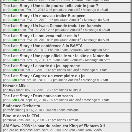
The Last Story : Une suite pourrait-elle voir le jour ?
par
Julien
»lun. févr. 20, 2012 3:45 pm »dans
Actualité / Message du Staff
The Last Story : Un nouveau trailer Européen
par
Julien
»mar. févr. 14, 2012 1:13 pm »dans
Actualité / Message du Staff
The Last Story : Un Iwata Demande traduit en français
par
Julien
»sam. févr. 04, 2012 2:47 pm »dans
Actualité / Message du Staff
The Last Story : Le nouveau trailer est là !
par
Julien
»mer. févr. 01, 2012 9:08 pm »dans
Actualité / Message du Staff
The Last Story : Une conférence à la BAFTA
par
Julien
»ven. janv. 27, 2012 1:54 pm »dans
Actualité / Message du Staff
The Last Story : Une page officielle sur le site de Nintendo
par
Julien
»mer. nov. 09, 2011 12:15 am »dans
Actualité / Message du Staff
The Last Story : La sortie du jeu approche
par
Julien
»lun. oct. 10, 2011 9:12 pm »dans
Actualité / Message du Staff
The Last Story : Gagnez un exemplaire du jeu
par
Julien
»mar. oct. 04, 2011 1:04 pm »dans
Actualité / Message du Staff
Hatsune Miku
par
Heyk
»mer. nov. 17, 2010 12:47 am »dans
Musique
The Last Story : Deux nouveaux scans
par
Julien
»jeu. sept. 16, 2010 7:55 am »dans
Actualité / Message du Staff
Eminence Orchestra
par
Mélé
»mar. juil. 06, 2010 12:00 am »dans
Musique
Bloqué dans le CD4
par
NoNo
»dim. oct. 26, 2008 6:17 pm »dans
Entraide
AM Show 2008 : la star du salon est King of Fighters XII
par
Lord of Darkness
»dim. sept. 21, 2008 5:23 pm »dans
Jeux-Vidéo