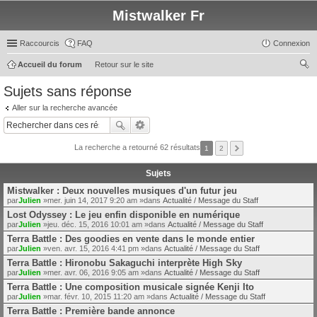
Mistwalker Fr
Raccourcis
FAQ
Connexion
Accueil du forum
Retour sur le site
ec
Sujets sans réponse
her
Aller sur la recherche avancée
ch
er
La recherche a retourné 62 résultats
1
2
Sujets
Mistwalker : Deux nouvelles musiques d'un futur jeu
par
Julien
»mer. juin 14, 2017 9:20 am »dans
Actualité / Message du Staff
Lost Odyssey : Le jeu enfin disponible en numérique
par
Julien
»jeu. déc. 15, 2016 10:01 am »dans
Actualité / Message du Staff
Terra Battle : Des goodies en vente dans le monde entier
par
Julien
»ven. avr. 15, 2016 4:41 pm »dans
Actualité / Message du Staff
Terra Battle : Hironobu Sakaguchi interprète High Sky
par
Julien
»mer. avr. 06, 2016 9:05 am »dans
Actualité / Message du Staff
Terra Battle : Une composition musicale signée Kenji Ito
par
Julien
»mar. févr. 10, 2015 11:20 am »dans
Actualité / Message du Staff
Terra Battle : Première bande annonce