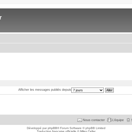
r
Afficher les messages publiés depuis
Nous contacter
L’équipe
Développé par
phpBB
® Forum Software © phpBB Limited
Traduction française officielle
©
Miles Cellar