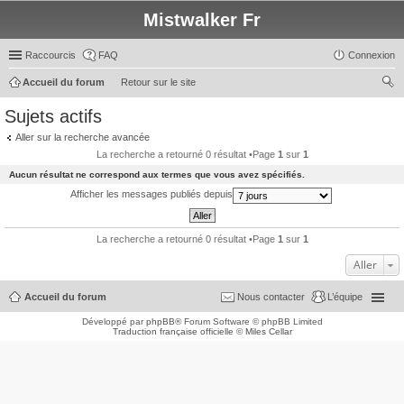
Mistwalker Fr
Raccourcis
FAQ
Connexion
Accueil du forum
Retour sur le site
ec
Sujets actifs
her
Aller sur la recherche avancée
ch
La recherche a retourné 0 résultat •Page
1
sur
1
er
Aucun résultat ne correspond aux termes que vous avez spécifiés.
Afficher les messages publiés depuis
La recherche a retourné 0 résultat •Page
1
sur
1
Aller
Accueil du forum
Nous contacter
L’équipe
Développé par
phpBB
® Forum Software © phpBB Limited
Traduction française officielle
©
Miles Cellar