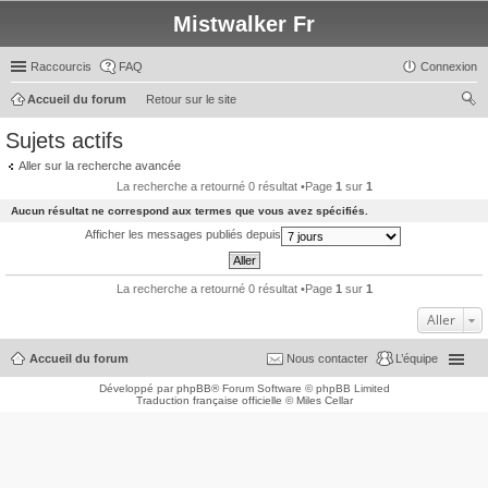
Mistwalker Fr
Raccourcis
FAQ
Connexion
Accueil du forum
Retour sur le site
ec
Sujets actifs
her
Aller sur la recherche avancée
ch
La recherche a retourné 0 résultat •Page
1
sur
1
er
Aucun résultat ne correspond aux termes que vous avez spécifiés.
Afficher les messages publiés depuis
La recherche a retourné 0 résultat •Page
1
sur
1
Aller
Accueil du forum
Nous contacter
L’équipe
Développé par
phpBB
® Forum Software © phpBB Limited
Traduction française officielle
©
Miles Cellar