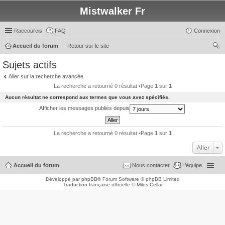
Mistwalker Fr
Raccourcis
FAQ
Connexion
Accueil du forum
Retour sur le site
ec
Sujets actifs
her
Aller sur la recherche avancée
ch
La recherche a retourné 0 résultat •Page
1
sur
1
er
Aucun résultat ne correspond aux termes que vous avez spécifiés.
Afficher les messages publiés depuis
La recherche a retourné 0 résultat •Page
1
sur
1
Aller
Accueil du forum
Nous contacter
L’équipe
Développé par
phpBB
® Forum Software © phpBB Limited
Traduction française officielle
©
Miles Cellar