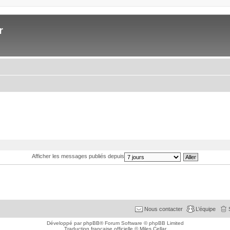
r
Afficher les messages publiés depuis
Nous contacter
L’équipe
Développé par
phpBB
® Forum Software © phpBB Limited
Traduction française officielle
©
Miles Cellar