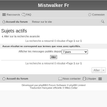
Mistwalker Fr
Raccourcis
FAQ
Connexion
Accueil du forum
Retour sur le site
ec
Sujets actifs
her
Aller sur la recherche avancée
ch
La recherche a retourné 0 résultat •Page
1
sur
1
er
Aucun résultat ne correspond aux termes que vous avez spécifiés.
Afficher les messages publiés depuis
La recherche a retourné 0 résultat •Page
1
sur
1
Aller
Accueil du forum
Nous contacter
L’équipe
Développé par
phpBB
® Forum Software © phpBB Limited
Traduction française officielle
©
Miles Cellar