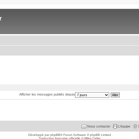
r
Afficher les messages publiés depuis
Nous contacter
L’équipe
Développé par
phpBB
® Forum Software © phpBB Limited
Traduction française officielle
©
Miles Cellar