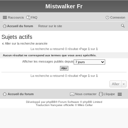
Mistwalker Fr
Raccourcis
FAQ
Connexion
Accueil du forum
Retour sur le site
ec
Sujets actifs
her
Aller sur la recherche avancée
ch
La recherche a retourné 0 résultat •Page
1
sur
1
er
Aucun résultat ne correspond aux termes que vous avez spécifiés.
Afficher les messages publiés depuis
La recherche a retourné 0 résultat •Page
1
sur
1
Aller
Accueil du forum
Nous contacter
L’équipe
Développé par
phpBB
® Forum Software © phpBB Limited
Traduction française officielle
©
Miles Cellar