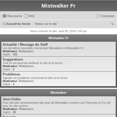
Mistwalker Fr
Raccourcis
FAQ
Connexion
Accueil du forum
Retour sur le site
ec
Nous sommes le dim. août 09, 2026 2:40 pm
her
Mistwalker Fr
ch
Actualité / Message du Staff
Les dernières nouvelles concernant Mistwalker et Mistwalker Fr.
er
Modérateur :
Rédacteurs
Sujets :
415
Suggestions
Tout ce qui pourrait améliorer le site ou le forum...
Modérateur :
Rédacteurs
Sujets :
6
Problèmes
Signaler un problème concernant le site ou le forum.
Modérateur :
Rédacteurs
Sujets :
4
Mistwalker
Jeux-Vidéo
Pour discuter exclusivement des jeux de Mistwalker comme Lost Odyssey et Cry oN
pour ne citer qu'eux...
Modérateur :
Rédacteurs
Sujets :
26