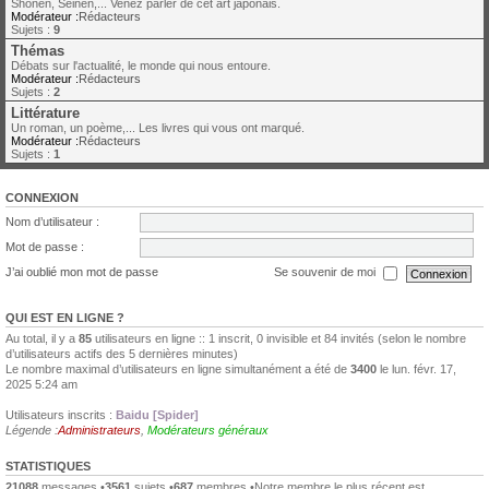
Shonen, Seinen,... Venez parler de cet art japonais.
Modérateur :
Rédacteurs
Sujets :
9
Thémas
Débats sur l'actualité, le monde qui nous entoure.
Modérateur :
Rédacteurs
Sujets :
2
Littérature
Un roman, un poème,... Les livres qui vous ont marqué.
Modérateur :
Rédacteurs
Sujets :
1
CONNEXION
Nom d’utilisateur :
Mot de passe :
J’ai oublié mon mot de passe
Se souvenir de moi
QUI EST EN LIGNE ?
Au total, il y a
85
utilisateurs en ligne :: 1 inscrit, 0 invisible et 84 invités (selon le nombre
d’utilisateurs actifs des 5 dernières minutes)
Le nombre maximal d’utilisateurs en ligne simultanément a été de
3400
le lun. févr. 17,
2025 5:24 am
Utilisateurs inscrits :
Baidu [Spider]
Légende :
Administrateurs
,
Modérateurs généraux
STATISTIQUES
21088
messages •
3561
sujets •
687
membres •Notre membre le plus récent est