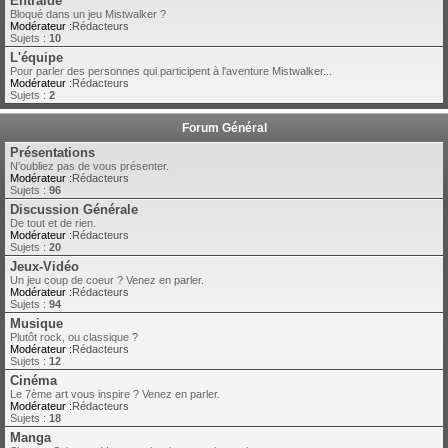
Entraide
Bloqué dans un jeu Mistwalker ?
Modérateur :
Rédacteurs
Sujets :
10
L'équipe
Pour parler des personnes qui participent à l'aventure Mistwalker...
Modérateur :
Rédacteurs
Sujets :
2
Forum Général
Présentations
N'oubliez pas de vous présenter.
Modérateur :
Rédacteurs
Sujets :
96
Discussion Générale
De tout et de rien.
Modérateur :
Rédacteurs
Sujets :
20
Jeux-Vidéo
Un jeu coup de coeur ? Venez en parler.
Modérateur :
Rédacteurs
Sujets :
94
Musique
Plutôt rock, ou classique ?
Modérateur :
Rédacteurs
Sujets :
12
Cinéma
Le 7ème art vous inspire ? Venez en parler.
Modérateur :
Rédacteurs
Sujets :
18
Manga