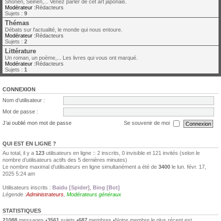
Shonen, Seinen,... Venez parler de cet art japonais.
Modérateur :
Rédacteurs
Sujets :
9
Thémas
Débats sur l'actualité, le monde qui nous entoure.
Modérateur :
Rédacteurs
Sujets :
2
Littérature
Un roman, un poème,... Les livres qui vous ont marqué.
Modérateur :
Rédacteurs
Sujets :
1
CONNEXION
Nom d’utilisateur :
Mot de passe :
J’ai oublié mon mot de passe
Se souvenir de moi
QUI EST EN LIGNE ?
Au total, il y a
123
utilisateurs en ligne :: 2 inscrits, 0 invisible et 121 invités (selon le
nombre d’utilisateurs actifs des 5 dernières minutes)
Le nombre maximal d’utilisateurs en ligne simultanément a été de
3400
le lun. févr. 17,
2025 5:24 am
Utilisateurs inscrits :
Baidu [Spider]
,
Bing [Bot]
Légende :
Administrateurs
,
Modérateurs généraux
STATISTIQUES
21088
messages •
3561
sujets •
687
membres •Notre membre le plus récent est