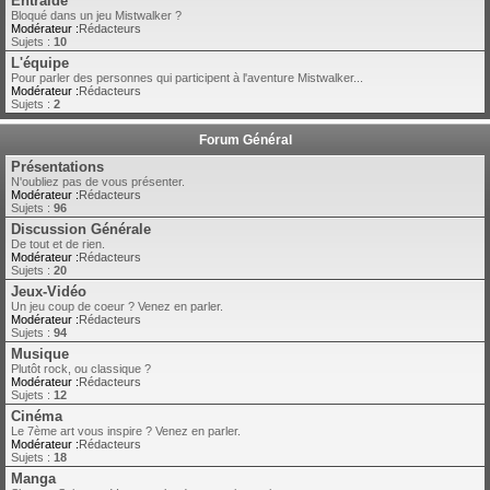
Entraide
Bloqué dans un jeu Mistwalker ?
Modérateur :
Rédacteurs
Sujets :
10
L'équipe
Pour parler des personnes qui participent à l'aventure Mistwalker...
Modérateur :
Rédacteurs
Sujets :
2
Forum Général
Présentations
N'oubliez pas de vous présenter.
Modérateur :
Rédacteurs
Sujets :
96
Discussion Générale
De tout et de rien.
Modérateur :
Rédacteurs
Sujets :
20
Jeux-Vidéo
Un jeu coup de coeur ? Venez en parler.
Modérateur :
Rédacteurs
Sujets :
94
Musique
Plutôt rock, ou classique ?
Modérateur :
Rédacteurs
Sujets :
12
Cinéma
Le 7ème art vous inspire ? Venez en parler.
Modérateur :
Rédacteurs
Sujets :
18
Manga