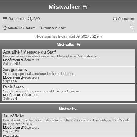
Mistwalker Fr
Raccourcis
FAQ
Connexion
Accueil du forum
Retour sur le site
ec
Nous sommes le dim. août 09, 2026 3:22 pm
her
Mistwalker Fr
ch
Actualité / Message du Staff
Les dernières nouvelles concernant Mistwalker et Mistwalker Fr.
er
Modérateur :
Rédacteurs
Sujets :
415
Suggestions
Tout ce qui pourrait améliorer le site ou le forum...
Modérateur :
Rédacteurs
Sujets :
6
Problèmes
Signaler un problème concernant le site ou le forum.
Modérateur :
Rédacteurs
Sujets :
4
Mistwalker
Jeux-Vidéo
Pour discuter exclusivement des jeux de Mistwalker comme Lost Odyssey et Cry oN
pour ne citer qu'eux...
Modérateur :
Rédacteurs
Sujets :
26