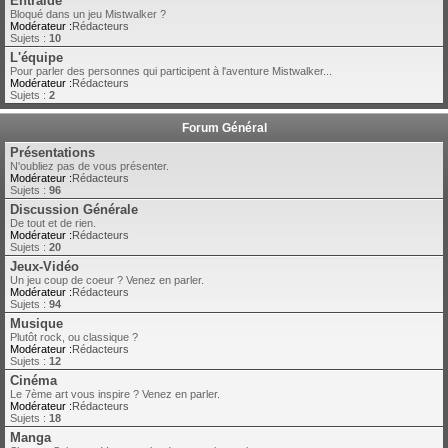
Entraide
Bloqué dans un jeu Mistwalker ?
Modérateur :
Rédacteurs
Sujets :
10
L'équipe
Pour parler des personnes qui participent à l'aventure Mistwalker...
Modérateur :
Rédacteurs
Sujets :
2
Forum Général
Présentations
N'oubliez pas de vous présenter.
Modérateur :
Rédacteurs
Sujets :
96
Discussion Générale
De tout et de rien.
Modérateur :
Rédacteurs
Sujets :
20
Jeux-Vidéo
Un jeu coup de coeur ? Venez en parler.
Modérateur :
Rédacteurs
Sujets :
94
Musique
Plutôt rock, ou classique ?
Modérateur :
Rédacteurs
Sujets :
12
Cinéma
Le 7ème art vous inspire ? Venez en parler.
Modérateur :
Rédacteurs
Sujets :
18
Manga