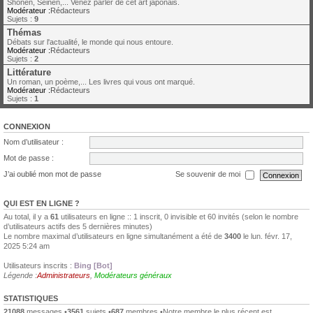
Shonen, Seinen,... Venez parler de cet art japonais.
Modérateur :
Rédacteurs
Sujets :
9
Thémas
Débats sur l'actualité, le monde qui nous entoure.
Modérateur :
Rédacteurs
Sujets :
2
Littérature
Un roman, un poème,... Les livres qui vous ont marqué.
Modérateur :
Rédacteurs
Sujets :
1
CONNEXION
Nom d’utilisateur :
Mot de passe :
J’ai oublié mon mot de passe
Se souvenir de moi
QUI EST EN LIGNE ?
Au total, il y a
61
utilisateurs en ligne :: 1 inscrit, 0 invisible et 60 invités (selon le nombre
d’utilisateurs actifs des 5 dernières minutes)
Le nombre maximal d’utilisateurs en ligne simultanément a été de
3400
le lun. févr. 17,
2025 5:24 am
Utilisateurs inscrits :
Bing [Bot]
Légende :
Administrateurs
,
Modérateurs généraux
STATISTIQUES
21088
messages •
3561
sujets •
687
membres •Notre membre le plus récent est