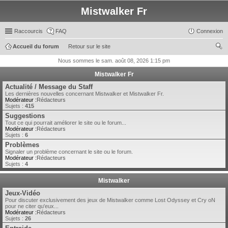
Mistwalker Fr
Raccourcis
FAQ
Connexion
Accueil du forum
Retour sur le site
ec
Nous sommes le sam. août 08, 2026 1:15 pm
her
Mistwalker Fr
ch
Actualité / Message du Staff
Les dernières nouvelles concernant Mistwalker et Mistwalker Fr.
er
Modérateur :
Rédacteurs
Sujets :
415
Suggestions
Tout ce qui pourrait améliorer le site ou le forum...
Modérateur :
Rédacteurs
Sujets :
6
Problèmes
Signaler un problème concernant le site ou le forum.
Modérateur :
Rédacteurs
Sujets :
4
Mistwalker
Jeux-Vidéo
Pour discuter exclusivement des jeux de Mistwalker comme Lost Odyssey et Cry oN
pour ne citer qu'eux...
Modérateur :
Rédacteurs
Sujets :
26