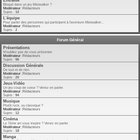
Entraide
Bloqué dans un jeu Mistwalker ?
Modérateur :
Rédacteurs
Sujets :
10
L'équipe
Pour parler des personnes qui participent à l'aventure Mistwalker...
Modérateur :
Rédacteurs
Sujets :
2
Forum Général
Présentations
N'oubliez pas de vous présenter.
Modérateur :
Rédacteurs
Sujets :
96
Discussion Générale
De tout et de rien.
Modérateur :
Rédacteurs
Sujets :
20
Jeux-Vidéo
Un jeu coup de coeur ? Venez en parler.
Modérateur :
Rédacteurs
Sujets :
94
Musique
Plutôt rock, ou classique ?
Modérateur :
Rédacteurs
Sujets :
12
Cinéma
Le 7ème art vous inspire ? Venez en parler.
Modérateur :
Rédacteurs
Sujets :
18
Manga