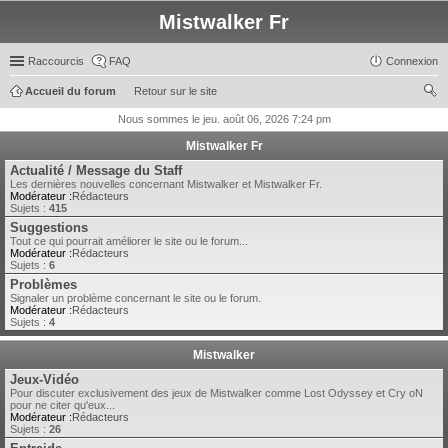
Mistwalker Fr
Raccourcis
FAQ
Connexion
Accueil du forum
Retour sur le site
ec
Nous sommes le jeu. août 06, 2026 7:24 pm
her
Mistwalker Fr
ch
Actualité / Message du Staff
Les dernières nouvelles concernant Mistwalker et Mistwalker Fr.
er
Modérateur :
Rédacteurs
Sujets :
415
Suggestions
Tout ce qui pourrait améliorer le site ou le forum...
Modérateur :
Rédacteurs
Sujets :
6
Problèmes
Signaler un problème concernant le site ou le forum.
Modérateur :
Rédacteurs
Sujets :
4
Mistwalker
Jeux-Vidéo
Pour discuter exclusivement des jeux de Mistwalker comme Lost Odyssey et Cry oN
pour ne citer qu'eux...
Modérateur :
Rédacteurs
Sujets :
26