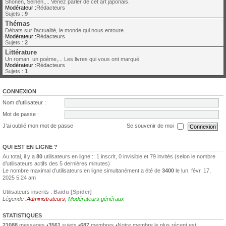
Shonen, Seinen,... Venez parler de cet art japonais.
Modérateur :
Rédacteurs
Sujets :
9
Thémas
Débats sur l'actualité, le monde qui nous entoure.
Modérateur :
Rédacteurs
Sujets :
2
Littérature
Un roman, un poème,... Les livres qui vous ont marqué.
Modérateur :
Rédacteurs
Sujets :
1
CONNEXION
Nom d’utilisateur :
Mot de passe :
J’ai oublié mon mot de passe
Se souvenir de moi
QUI EST EN LIGNE ?
Au total, il y a
80
utilisateurs en ligne :: 1 inscrit, 0 invisible et 79 invités (selon le nombre
d’utilisateurs actifs des 5 dernières minutes)
Le nombre maximal d’utilisateurs en ligne simultanément a été de
3400
le lun. févr. 17,
2025 5:24 am
Utilisateurs inscrits :
Baidu [Spider]
Légende :
Administrateurs
,
Modérateurs généraux
STATISTIQUES
21088
messages •
3561
sujets •
687
membres •Notre membre le plus récent est