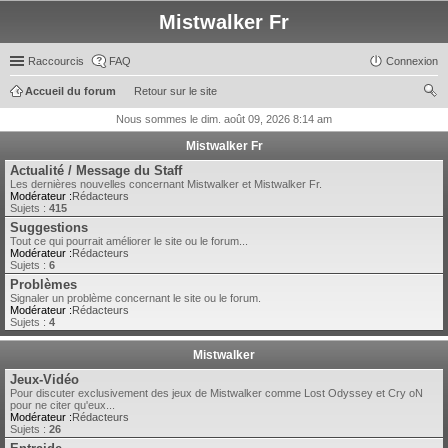
Mistwalker Fr
Raccourcis
FAQ
Connexion
Accueil du forum
Retour sur le site
ec
Nous sommes le dim. août 09, 2026 8:14 am
her
Mistwalker Fr
ch
Actualité / Message du Staff
Les dernières nouvelles concernant Mistwalker et Mistwalker Fr.
er
Modérateur :
Rédacteurs
Sujets :
415
Suggestions
Tout ce qui pourrait améliorer le site ou le forum...
Modérateur :
Rédacteurs
Sujets :
6
Problèmes
Signaler un problème concernant le site ou le forum.
Modérateur :
Rédacteurs
Sujets :
4
Mistwalker
Jeux-Vidéo
Pour discuter exclusivement des jeux de Mistwalker comme Lost Odyssey et Cry oN
pour ne citer qu'eux...
Modérateur :
Rédacteurs
Sujets :
26