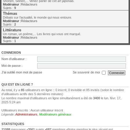
Shonen, Seinen,... Venez parler de cet art japonais.
Modérateur :
Rédacteurs
Sujets :
9
Thémas
Débats sur l'actualité, le monde qui nous entoure.
Modérateur :
Rédacteurs
Sujets :
2
Littérature
Un roman, un poème,... Les livres qui vous ont marqué.
Modérateur :
Rédacteurs
Sujets :
1
CONNEXION
Nom d’utilisateur :
Mot de passe :
J’ai oublié mon mot de passe
Se souvenir de moi
QUI EST EN LIGNE ?
Au total, il y a
85
utilisateurs en ligne :: 0 inscrit, 0 invisible et 85 invités (selon le nombre
d’utilisateurs actifs des 5 dernières minutes)
Le nombre maximal d’utilisateurs en ligne simultanément a été de
3400
le lun. févr. 17,
2025 5:24 am
Utilisateurs inscrits : Aucun utilisateur inscrit
Légende :
Administrateurs
,
Modérateurs généraux
STATISTIQUES
21088
messages •
3561
sujets •
687
membres •Notre membre le plus récent est