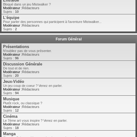
Entraide
Bloqué dans un jeu Mistwalker ?
Modérateur :
Rédacteurs
Sujets :
10
L'équipe
Pour parler des personnes qui participent à l'aventure Mistwalker...
Modérateur :
Rédacteurs
Sujets :
2
Forum Général
Présentations
N'oubliez pas de vous présenter.
Modérateur :
Rédacteurs
Sujets :
96
Discussion Générale
De tout et de rien.
Modérateur :
Rédacteurs
Sujets :
20
Jeux-Vidéo
Un jeu coup de coeur ? Venez en parler.
Modérateur :
Rédacteurs
Sujets :
94
Musique
Plutôt rock, ou classique ?
Modérateur :
Rédacteurs
Sujets :
12
Cinéma
Le 7ème art vous inspire ? Venez en parler.
Modérateur :
Rédacteurs
Sujets :
18
Manga