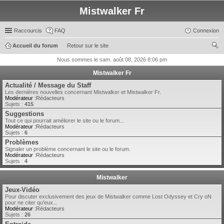
Mistwalker Fr
Raccourcis
FAQ
Connexion
Accueil du forum
Retour sur le site
ec
Nous sommes le sam. août 08, 2026 8:06 pm
her
Mistwalker Fr
ch
Actualité / Message du Staff
Les dernières nouvelles concernant Mistwalker et Mistwalker Fr.
er
Modérateur :
Rédacteurs
Sujets :
415
Suggestions
Tout ce qui pourrait améliorer le site ou le forum...
Modérateur :
Rédacteurs
Sujets :
6
Problèmes
Signaler un problème concernant le site ou le forum.
Modérateur :
Rédacteurs
Sujets :
4
Mistwalker
Jeux-Vidéo
Pour discuter exclusivement des jeux de Mistwalker comme Lost Odyssey et Cry oN
pour ne citer qu'eux...
Modérateur :
Rédacteurs
Sujets :
26