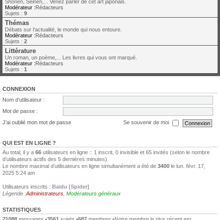
Shonen, Seinen,... Venez parler de cet art japonais.
Modérateur :
Rédacteurs
Sujets :
9
Thémas
Débats sur l'actualité, le monde qui nous entoure.
Modérateur :
Rédacteurs
Sujets :
2
Littérature
Un roman, un poème,... Les livres qui vous ont marqué.
Modérateur :
Rédacteurs
Sujets :
1
CONNEXION
Nom d’utilisateur :
Mot de passe :
J’ai oublié mon mot de passe
Se souvenir de moi
QUI EST EN LIGNE ?
Au total, il y a
66
utilisateurs en ligne :: 1 inscrit, 0 invisible et 65 invités (selon le nombre
d’utilisateurs actifs des 5 dernières minutes)
Le nombre maximal d’utilisateurs en ligne simultanément a été de
3400
le lun. févr. 17,
2025 5:24 am
Utilisateurs inscrits :
Baidu [Spider]
Légende :
Administrateurs
,
Modérateurs généraux
STATISTIQUES
21088
messages •
3561
sujets •
687
membres •Notre membre le plus récent est