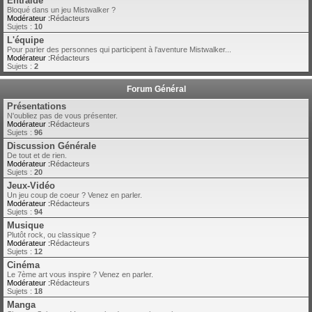
Entraide
Bloqué dans un jeu Mistwalker ?
Modérateur :
Rédacteurs
Sujets :
10
L'équipe
Pour parler des personnes qui participent à l'aventure Mistwalker...
Modérateur :
Rédacteurs
Sujets :
2
Forum Général
Présentations
N'oubliez pas de vous présenter.
Modérateur :
Rédacteurs
Sujets :
96
Discussion Générale
De tout et de rien.
Modérateur :
Rédacteurs
Sujets :
20
Jeux-Vidéo
Un jeu coup de coeur ? Venez en parler.
Modérateur :
Rédacteurs
Sujets :
94
Musique
Plutôt rock, ou classique ?
Modérateur :
Rédacteurs
Sujets :
12
Cinéma
Le 7ème art vous inspire ? Venez en parler.
Modérateur :
Rédacteurs
Sujets :
18
Manga