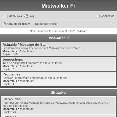
Mistwalker Fr
Raccourcis
FAQ
Connexion
Accueil du forum
Retour sur le site
ec
Nous sommes le sam. août 08, 2026 9:48 am
her
Mistwalker Fr
ch
Actualité / Message du Staff
Les dernières nouvelles concernant Mistwalker et Mistwalker Fr.
er
Modérateur :
Rédacteurs
Sujets :
415
Suggestions
Tout ce qui pourrait améliorer le site ou le forum...
Modérateur :
Rédacteurs
Sujets :
6
Problèmes
Signaler un problème concernant le site ou le forum.
Modérateur :
Rédacteurs
Sujets :
4
Mistwalker
Jeux-Vidéo
Pour discuter exclusivement des jeux de Mistwalker comme Lost Odyssey et Cry oN
pour ne citer qu'eux...
Modérateur :
Rédacteurs
Sujets :
26