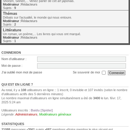
Shonen, Seinen,... Venez parler de cet art japonais.
Modérateur :
Rédacteurs
Sujets :
9
Thémas
Débats sur l'actualité, le monde qui nous entoure.
Modérateur :
Rédacteurs
Sujets :
2
Littérature
Un roman, un poème,... Les livres qui vous ont marqué.
Modérateur :
Rédacteurs
Sujets :
1
CONNEXION
Nom d’utilisateur :
Mot de passe :
J’ai oublié mon mot de passe
Se souvenir de moi
QUI EST EN LIGNE ?
Au total, il y a
108
utilisateurs en ligne :: 1 inscrit, 0 invisible et 107 invités (selon le nombre
d’utilisateurs actifs des 5 dernières minutes)
Le nombre maximal d’utilisateurs en ligne simultanément a été de
3400
le lun. févr. 17,
2025 5:24 am
Utilisateurs inscrits :
Baidu [Spider]
Légende :
Administrateurs
,
Modérateurs généraux
STATISTIQUES
21088
messages •
3561
sujets •
687
membres •Notre membre le plus récent est