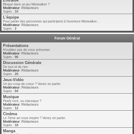
Entraide
Bloqué dans un jeu Mistwalker ?
Modérateur :
Rédacteurs
Sujets :
10
L'équipe
Pour parler des personnes qui participent à l'aventure Mistwalker...
Modérateur :
Rédacteurs
Sujets :
2
Forum Général
Présentations
N'oubliez pas de vous présenter.
Modérateur :
Rédacteurs
Sujets :
96
Discussion Générale
De tout et de rien.
Modérateur :
Rédacteurs
Sujets :
20
Jeux-Vidéo
Un jeu coup de coeur ? Venez en parler.
Modérateur :
Rédacteurs
Sujets :
94
Musique
Plutôt rock, ou classique ?
Modérateur :
Rédacteurs
Sujets :
12
Cinéma
Le 7ème art vous inspire ? Venez en parler.
Modérateur :
Rédacteurs
Sujets :
18
Manga