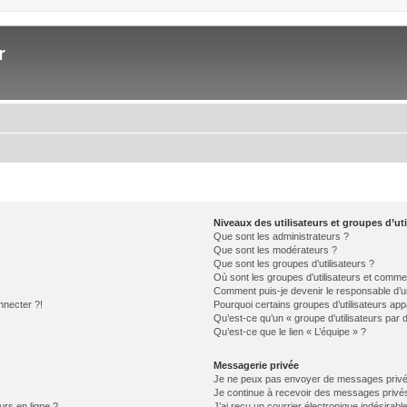
r
Niveaux des utilisateurs et groupes d’uti
Que sont les administrateurs ?
Que sont les modérateurs ?
Que sont les groupes d’utilisateurs ?
Où sont les groupes d’utilisateurs et commen
Comment puis-je devenir le responsable d’un
nnecter ?!
Pourquoi certains groupes d’utilisateurs app
Qu’est-ce qu’un « groupe d’utilisateurs par 
Qu’est-ce que le lien « L’équipe » ?
Messagerie privée
Je ne peux pas envoyer de messages privé
Je continue à recevoir des messages privés 
urs en ligne ?
J’ai reçu un courrier électronique indésirabl