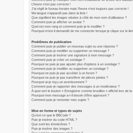
L’heure n’est pas correcte !
J’ai réglé le fuseau horaire mais l’heure n’est toujours pas correcte !
Ma langue n’apparaît pas dans la liste !
Que signifient les images situées à côté de mon nom d’utilisateur ?
Comment puis-je afficher un avatar ?
Quel est mon rang et comment puis-je le modifier ?
Pourquoi m’est-il demandé de me connecter lorsque je clique sur le lien 
Problèmes de publication
Comment puis-je publier un nouveau sujet ou une réponse ?
Comment puis-je modifier ou supprimer un message ?
Comment puis-je insérer une signature à mon message ?
Comment puis-je créer un sondage ?
Pourquoi ne puis-je pas ajouter plus d’options à un sondage ?
Comment puis-je modifier ou supprimer un sondage ?
Pourquoi ne puis-je pas accéder à un forum ?
Pourquoi ne puis-je pas transférer de pièces jointes ?
Pourquoi ai-je reçu un avertissement ?
Comment puis-je rapporter des messages à un modérateur ?
À quoi sert le bouton « Enregistrer comme brouillon » affiché lors de la 
Pourquoi mon message a-t-il besoin d’être approuvé ?
Comment puis-je remonter mes sujets ?
Mise en forme et types de sujets
Qu’est-ce que le BBCode ?
Puis-je insérer du code HTML ?
Que sont les émoticônes ?
Puis-je insérer des images ?