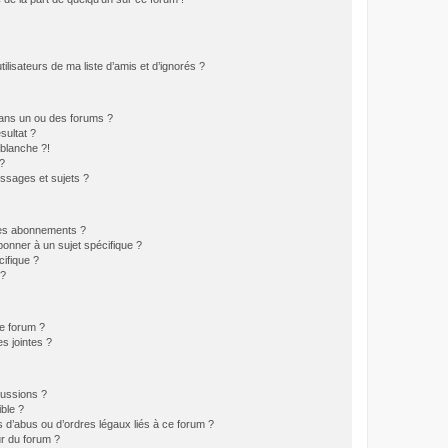
lisateurs de ma liste d’amis et d’ignorés ?
ans un ou des forums ?
sultat ?
blanche ?!
?
ssages et sujets ?
t les abonnements ?
onner à un sujet spécifique ?
ifique ?
 ?
ce forum ?
s jointes ?
cussions ?
ible ?
 d’abus ou d’ordres légaux liés à ce forum ?
r du forum ?