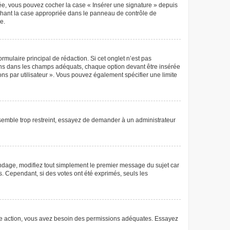
éée, vous pouvez cocher la case « Insérer une signature » depuis
ochant la case appropriée dans le panneau de contrôle de
e.
mulaire principal de rédaction. Si cet onglet n’est pas
ions dans les champs adéquats, chaque option devant être insérée
ons par utilisateur ». Vous pouvez également spécifier une limite
semble trop restreint, essayez de demander à un administrateur
ndage, modifiez tout simplement le premier message du sujet car
s. Cependant, si des votes ont été exprimés, seuls les
 autre action, vous avez besoin des permissions adéquates. Essayez