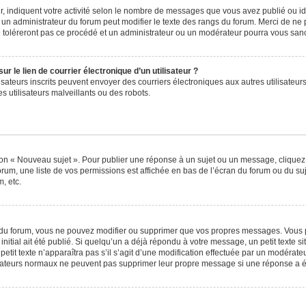
, indiquent votre activité selon le nombre de messages que vous avez publié ou iden
l un administrateur du forum peut modifier le texte des rangs du forum. Merci de 
e toléreront pas ce procédé et un administrateur ou un modérateur pourra vous sa
 le lien de courrier électronique d’un utilisateur ?
utilisateurs inscrits peuvent envoyer des courriers électroniques aux autres utilisa
 utilisateurs malveillants ou des robots.
ton « Nouveau sujet ». Pour publier une réponse à un sujet ou un message, cliquez
orum, une liste de vos permissions est affichée en bas de l’écran du forum ou du s
, etc.
du forum, vous ne pouvez modifier ou supprimer que vos propres messages. Vous 
nitial ait été publié. Si quelqu’un a déjà répondu à votre message, un petit texte
 petit texte n’apparaîtra pas s’il s’agit d’une modification effectuée par un modérat
ilisateurs normaux ne peuvent pas supprimer leur propre message si une réponse a é