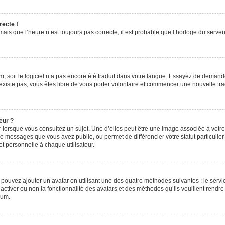
recte !
ais que l’heure n’est toujours pas correcte, il est probable que l’horloge du serveur
rum, soit le logiciel n’a pas encore été traduit dans votre langue. Essayez de demande
n’existe pas, vous êtes libre de vous porter volontaire et commencer une nouvelle tr
eur ?
 lorsque vous consultez un sujet. Une d’elles peut être une image associée à votr
de messages que vous avez publié, ou permet de différencier votre statut particulie
t personnelle à chaque utilisateur.
s pouvez ajouter un avatar en utilisant une des quatre méthodes suivantes : le servic
ctiver ou non la fonctionnalité des avatars et des méthodes qu’ils veuillent rendre 
rum.