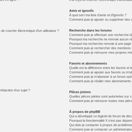
Amis et ignorés
À quoi sert ma liste d’amis et d’ignorés ?
Comment puis-je ajouter ou supprimer des uti
Recherche dans les forums
de courrier électronique d’un utilisateur ?
Comment puis-je effectuer une recherche d
Pourquoi ma recherche ne renvoie aucun ré
Pourquoi ma recherche renvoie à une page 
Comment puis-je rechercher des membres 
Comment puis-je retrouver mes propres me
Favoris et abonnements
Quelle est la différence entre les favoris e
Comment puis-je ajouter aux favoris ou m’ab
Comment puis-je m’abonner à un forum spéc
Comment puis-je résilier mes abonnements
rédaction d’un sujet ?
Pièces jointes
Quelles pièces jointes sont autorisées sur 
Comment puis-je retrouver toutes mes pièce
À propos de phpBB
Qui a développé ce logiciel de forum de dis
Pourquoi la fonctionnalité X n’est pas dispon
Qui dois-je contacter à propos de problèmes
Comment puis-je contacter un administrateu