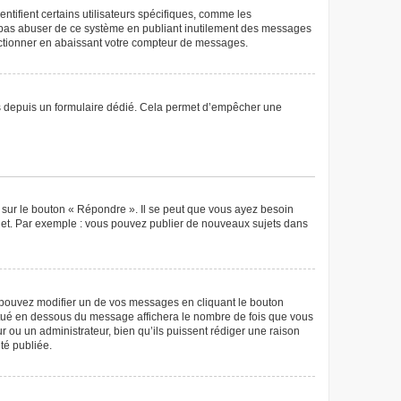
tifient certains utilisateurs spécifiques, comme les
ne pas abuser de ce système en publiant inutilement des messages
nctionner en abaissant votre compteur de messages.
teurs depuis un formulaire dédié. Cela permet d’empêcher une
 sur le bouton « Répondre ». Il se peut que vous ayez besoin
ujet. Par exemple : vous pouvez publier de nouveaux sujets dans
pouvez modifier un de vos messages en cliquant le bouton
 situé en dessous du message affichera le nombre de fois que vous
eur ou un administrateur, bien qu’ils puissent rédiger une raison
té publiée.