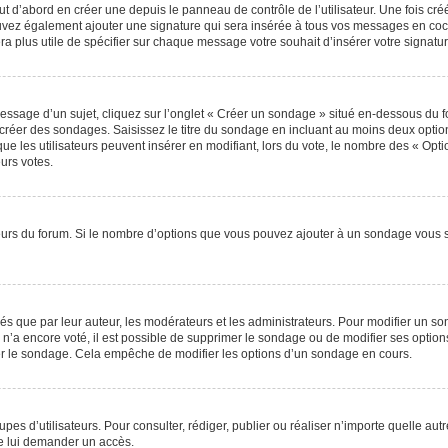
 d’abord en créer une depuis le panneau de contrôle de l’utilisateur. Une fois cr
 pouvez également ajouter une signature qui sera insérée à tous vos messages en c
 sera plus utile de spécifier sur chaque message votre souhait d’insérer votre signatur
sage d’un sujet, cliquez sur l’onglet « Créer un sondage » situé en-dessous du for
e créer des sondages. Saisissez le titre du sondage en incluant au moins deux opt
ue les utilisateurs peuvent insérer en modifiant, lors du vote, le nombre des « Opti
eurs votes.
teurs du forum. Si le nombre d’options que vous pouvez ajouter à un sondage vous 
que par leur auteur, les modérateurs et les administrateurs. Pour modifier un so
n’a encore voté, il est possible de supprimer le sondage ou de modifier ses option
er le sondage. Cela empêche de modifier les options d’un sondage en cours.
roupes d’utilisateurs. Pour consulter, rédiger, publier ou réaliser n’importe quelle
e lui demander un accès.