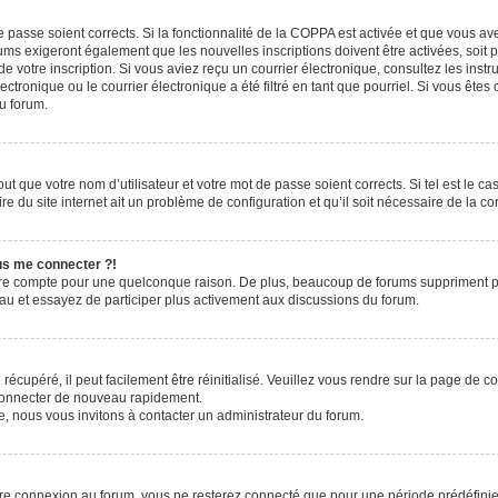
de passe soient corrects. Si la fonctionnalité de la COPPA est activée et que vous a
rums exigeront également que les nouvelles inscriptions doivent être activées, soit
 de votre inscription. Si vous aviez reçu un courrier électronique, consultez les ins
ronique ou le courrier électronique a été filtré en tant que pourriel. Si vous êtes
du forum.
t que votre nom d’utilisateur et votre mot de passe soient corrects. Si tel est le c
e du site internet ait un problème de configuration et qu’il soit nécessaire de la cor
lus me connecter ?!
tre compte pour une quelconque raison. De plus, beaucoup de forums suppriment pério
eau et essayez de participer plus activement aux discussions du forum.
écupéré, il peut facilement être réinitialisé. Veuillez vous rendre sur la page de 
 connecter de nouveau rapidement.
e, nous vous invitons à contacter un administrateur du forum.
re connexion au forum, vous ne resterez connecté que pour une période prédéfinie. 