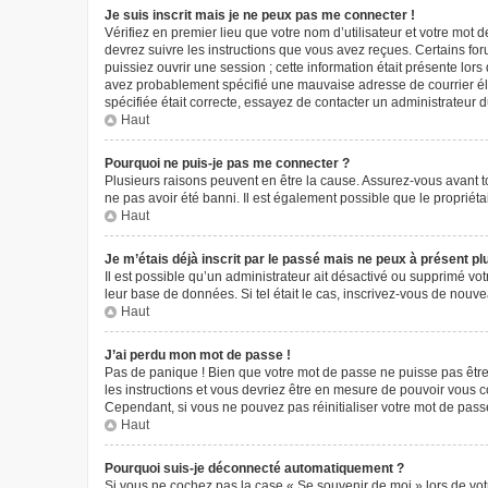
Je suis inscrit mais je ne peux pas me connecter !
Vérifiez en premier lieu que votre nom d’utilisateur et votre mot 
devrez suivre les instructions que vous avez reçues. Certains fo
puissiez ouvrir une session ; cette information était présente lors
avez probablement spécifié une mauvaise adresse de courrier élect
spécifiée était correcte, essayez de contacter un administrateur 
Haut
Pourquoi ne puis-je pas me connecter ?
Plusieurs raisons peuvent en être la cause. Assurez-vous avant tou
ne pas avoir été banni. Il est également possible que le propriétair
Haut
Je m’étais déjà inscrit par le passé mais ne peux à présent p
Il est possible qu’un administrateur ait désactivé ou supprimé vo
leur base de données. Si tel était le cas, inscrivez-vous de nouv
Haut
J’ai perdu mon mot de passe !
Pas de panique ! Bien que votre mot de passe ne puisse pas être r
les instructions et vous devriez être en mesure de pouvoir vous
Cependant, si vous ne pouvez pas réinitialiser votre mot de pass
Haut
Pourquoi suis-je déconnecté automatiquement ?
Si vous ne cochez pas la case « Se souvenir de moi » lors de vot