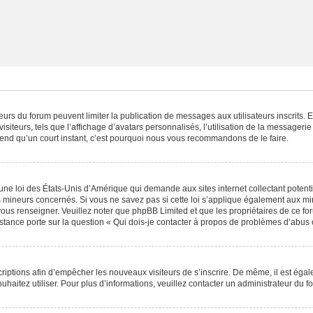
ateurs du forum peuvent limiter la publication de messages aux utilisateurs inscrits
iteurs, tels que l’affichage d’avatars personnalisés, l’utilisation de la messagerie 
 prend qu’un court instant, c’est pourquoi nous vous recommandons de le faire.
une loi des États-Unis d’Amérique qui demande aux sites internet collectant poten
 mineurs concernés. Si vous ne savez pas si cette loi s’applique également aux mi
 vous renseigner. Veuillez noter que phpBB Limited et que les propriétaires de ce 
istance porte sur la question « Qui dois-je contacter à propos de problèmes d’abus 
scriptions afin d’empêcher les nouveaux visiteurs de s’inscrire. De même, il est éga
souhaitez utiliser. Pour plus d’informations, veuillez contacter un administrateur du f