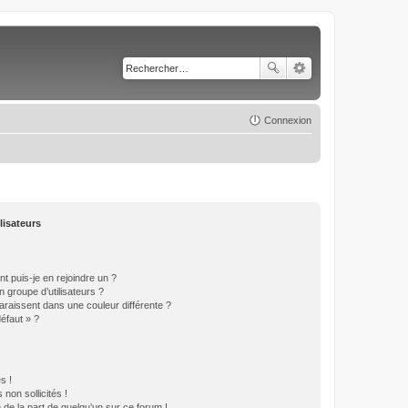
Connexion
lisateurs
t puis-je en rejoindre un ?
 groupe d’utilisateurs ?
araissent dans une couleur différente ?
défaut » ?
s !
non sollicités !
e de la part de quelqu’un sur ce forum !