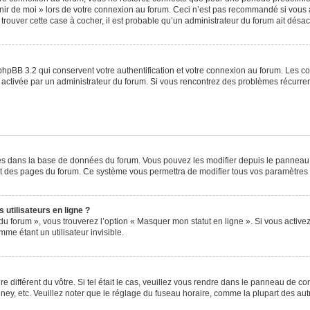
venir de moi » lors de votre connexion au forum. Ceci n’est pas recommandé si vo
à trouver cette case à cocher, il est probable qu’un administrateur du forum ait désact
phpBB 3.2 qui conservent votre authentification et votre connexion au forum. Les c
a été activée par un administrateur du forum. Si vous rencontrez des problèmes récu
ckés dans la base de données du forum. Vous pouvez les modifier depuis le panneau de
ut des pages du forum. Ce système vous permettra de modifier tous vos paramètres 
utilisateurs en ligne ?
du forum », vous trouverez l’option « Masquer mon statut en ligne ». Si vous activez
e étant un utilisateur invisible.
re différent du vôtre. Si tel était le cas, veuillez vous rendre dans le panneau de cont
, etc. Veuillez noter que le réglage du fuseau horaire, comme la plupart des autres