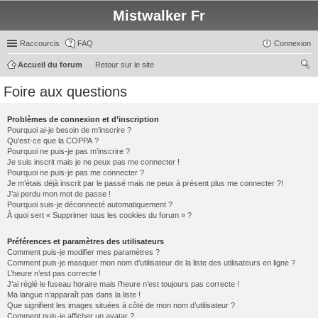
Mistwalker Fr
Raccourcis
FAQ
Connexion
Accueil du forum
Retour sur le site
ec
Foire aux questions
her
ch
Problèmes de connexion et d’inscription
Pourquoi ai-je besoin de m’inscrire ?
er
Qu’est-ce que la COPPA ?
Pourquoi ne puis-je pas m’inscrire ?
Je suis inscrit mais je ne peux pas me connecter !
Pourquoi ne puis-je pas me connecter ?
Je m’étais déjà inscrit par le passé mais ne peux à présent plus me connecter ?!
J’ai perdu mon mot de passe !
Pourquoi suis-je déconnecté automatiquement ?
À quoi sert « Supprimer tous les cookies du forum » ?
Préférences et paramètres des utilisateurs
Comment puis-je modifier mes paramètres ?
Comment puis-je masquer mon nom d’utilisateur de la liste des utilisateurs en ligne ?
L’heure n’est pas correcte !
J’ai réglé le fuseau horaire mais l’heure n’est toujours pas correcte !
Ma langue n’apparaît pas dans la liste !
Que signifient les images situées à côté de mon nom d’utilisateur ?
Comment puis-je afficher un avatar ?