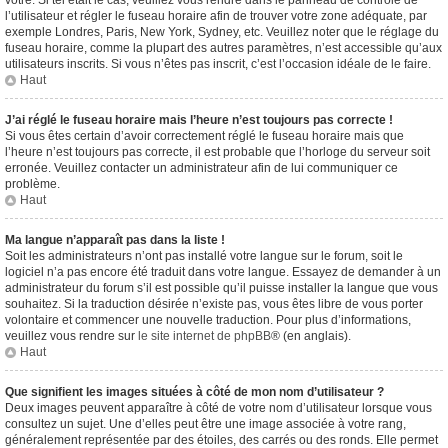
vôtre. Si tel était le cas, veuillez vous rendre dans le panneau de contrôle de
l’utilisateur et régler le fuseau horaire afin de trouver votre zone adéquate, par
exemple Londres, Paris, New York, Sydney, etc. Veuillez noter que le réglage du
fuseau horaire, comme la plupart des autres paramètres, n’est accessible qu’aux
utilisateurs inscrits. Si vous n’êtes pas inscrit, c’est l’occasion idéale de le faire.
Haut
J’ai réglé le fuseau horaire mais l’heure n’est toujours pas correcte !
Si vous êtes certain d’avoir correctement réglé le fuseau horaire mais que
l’heure n’est toujours pas correcte, il est probable que l’horloge du serveur soit
erronée. Veuillez contacter un administrateur afin de lui communiquer ce
problème.
Haut
Ma langue n’apparaît pas dans la liste !
Soit les administrateurs n’ont pas installé votre langue sur le forum, soit le
logiciel n’a pas encore été traduit dans votre langue. Essayez de demander à un
administrateur du forum s’il est possible qu’il puisse installer la langue que vous
souhaitez. Si la traduction désirée n’existe pas, vous êtes libre de vous porter
volontaire et commencer une nouvelle traduction. Pour plus d’informations,
veuillez vous rendre sur
le site internet de phpBB
® (en anglais).
Haut
Que signifient les images situées à côté de mon nom d’utilisateur ?
Deux images peuvent apparaître à côté de votre nom d’utilisateur lorsque vous
consultez un sujet. Une d’elles peut être une image associée à votre rang,
généralement représentée par des étoiles, des carrés ou des ronds. Elle permet