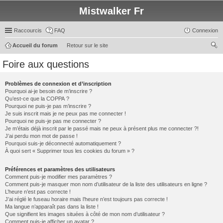
Mistwalker Fr
Raccourcis
FAQ
Connexion
Accueil du forum
Retour sur le site
ec
Foire aux questions
her
ch
Problèmes de connexion et d’inscription
Pourquoi ai-je besoin de m’inscrire ?
er
Qu’est-ce que la COPPA ?
Pourquoi ne puis-je pas m’inscrire ?
Je suis inscrit mais je ne peux pas me connecter !
Pourquoi ne puis-je pas me connecter ?
Je m’étais déjà inscrit par le passé mais ne peux à présent plus me connecter ?!
J’ai perdu mon mot de passe !
Pourquoi suis-je déconnecté automatiquement ?
À quoi sert « Supprimer tous les cookies du forum » ?
Préférences et paramètres des utilisateurs
Comment puis-je modifier mes paramètres ?
Comment puis-je masquer mon nom d’utilisateur de la liste des utilisateurs en ligne ?
L’heure n’est pas correcte !
J’ai réglé le fuseau horaire mais l’heure n’est toujours pas correcte !
Ma langue n’apparaît pas dans la liste !
Que signifient les images situées à côté de mon nom d’utilisateur ?
Comment puis-je afficher un avatar ?