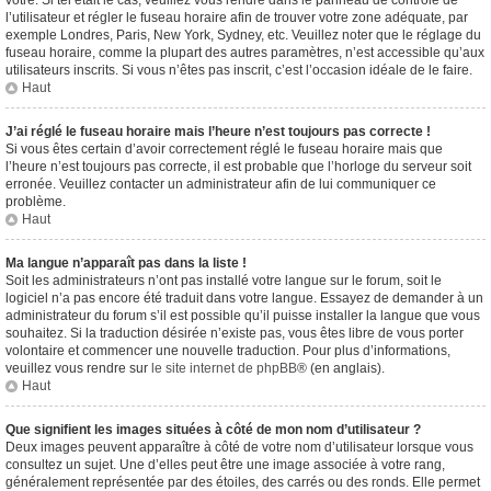
vôtre. Si tel était le cas, veuillez vous rendre dans le panneau de contrôle de
l’utilisateur et régler le fuseau horaire afin de trouver votre zone adéquate, par
exemple Londres, Paris, New York, Sydney, etc. Veuillez noter que le réglage du
fuseau horaire, comme la plupart des autres paramètres, n’est accessible qu’aux
utilisateurs inscrits. Si vous n’êtes pas inscrit, c’est l’occasion idéale de le faire.
Haut
J’ai réglé le fuseau horaire mais l’heure n’est toujours pas correcte !
Si vous êtes certain d’avoir correctement réglé le fuseau horaire mais que
l’heure n’est toujours pas correcte, il est probable que l’horloge du serveur soit
erronée. Veuillez contacter un administrateur afin de lui communiquer ce
problème.
Haut
Ma langue n’apparaît pas dans la liste !
Soit les administrateurs n’ont pas installé votre langue sur le forum, soit le
logiciel n’a pas encore été traduit dans votre langue. Essayez de demander à un
administrateur du forum s’il est possible qu’il puisse installer la langue que vous
souhaitez. Si la traduction désirée n’existe pas, vous êtes libre de vous porter
volontaire et commencer une nouvelle traduction. Pour plus d’informations,
veuillez vous rendre sur
le site internet de phpBB
® (en anglais).
Haut
Que signifient les images situées à côté de mon nom d’utilisateur ?
Deux images peuvent apparaître à côté de votre nom d’utilisateur lorsque vous
consultez un sujet. Une d’elles peut être une image associée à votre rang,
généralement représentée par des étoiles, des carrés ou des ronds. Elle permet