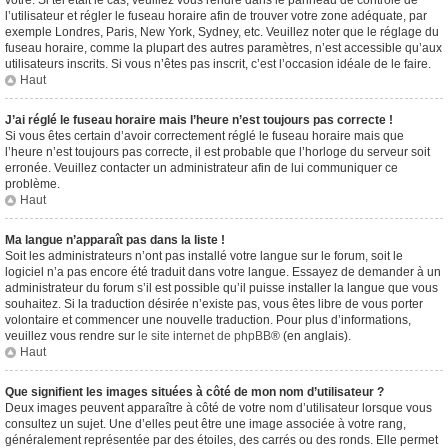
vôtre. Si tel était le cas, veuillez vous rendre dans le panneau de contrôle de
l’utilisateur et régler le fuseau horaire afin de trouver votre zone adéquate, par
exemple Londres, Paris, New York, Sydney, etc. Veuillez noter que le réglage du
fuseau horaire, comme la plupart des autres paramètres, n’est accessible qu’aux
utilisateurs inscrits. Si vous n’êtes pas inscrit, c’est l’occasion idéale de le faire.
Haut
J’ai réglé le fuseau horaire mais l’heure n’est toujours pas correcte !
Si vous êtes certain d’avoir correctement réglé le fuseau horaire mais que
l’heure n’est toujours pas correcte, il est probable que l’horloge du serveur soit
erronée. Veuillez contacter un administrateur afin de lui communiquer ce
problème.
Haut
Ma langue n’apparaît pas dans la liste !
Soit les administrateurs n’ont pas installé votre langue sur le forum, soit le
logiciel n’a pas encore été traduit dans votre langue. Essayez de demander à un
administrateur du forum s’il est possible qu’il puisse installer la langue que vous
souhaitez. Si la traduction désirée n’existe pas, vous êtes libre de vous porter
volontaire et commencer une nouvelle traduction. Pour plus d’informations,
veuillez vous rendre sur
le site internet de phpBB
® (en anglais).
Haut
Que signifient les images situées à côté de mon nom d’utilisateur ?
Deux images peuvent apparaître à côté de votre nom d’utilisateur lorsque vous
consultez un sujet. Une d’elles peut être une image associée à votre rang,
généralement représentée par des étoiles, des carrés ou des ronds. Elle permet