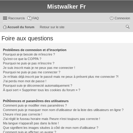
Mistwalker Fr
Raccourcis
FAQ
Connexion
Accueil du forum
Retour sur le site
ec
Foire aux questions
her
ch
Problèmes de connexion et d’inscription
Pourquoi ai-je besoin de m’inscrire ?
er
Qu’est-ce que la COPPA ?
Pourquoi ne puis-je pas m’inscrire ?
Je suis inscrit mais je ne peux pas me connecter !
Pourquoi ne puis-je pas me connecter ?
Je m’étais déjà inscrit par le passé mais ne peux à présent plus me connecter ?!
J’ai perdu mon mot de passe !
Pourquoi suis-je déconnecté automatiquement ?
À quoi sert « Supprimer tous les cookies du forum » ?
Préférences et paramètres des utilisateurs
Comment puis-je modifier mes paramètres ?
Comment puis-je masquer mon nom d’utilisateur de la liste des utilisateurs en ligne ?
L’heure n’est pas correcte !
J’ai réglé le fuseau horaire mais l’heure n’est toujours pas correcte !
Ma langue n’apparaît pas dans la liste !
Que signifient les images situées à côté de mon nom d’utilisateur ?
Comment puis-je afficher un avatar ?