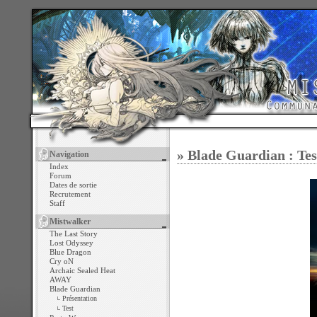
» Blade Guardian : Te
Navigation
Index
Forum
Dates de sortie
Recrutement
Staff
Mistwalker
The Last Story
Lost Odyssey
Blue Dragon
Cry oN
Archaic Sealed Heat
AWAY
Blade Guardian
Présentation
Test