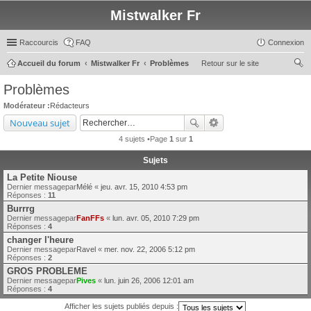
Mistwalker Fr
Raccourcis
FAQ
Connexion
Accueil du forum
Mistwalker Fr
Problèmes
Retour sur le site
ec
Problèmes
her
Modérateur :
Rédacteurs
ch
Nouveau sujet
er
4 sujets •Page
1
sur
1
Sujets
La Petite Niouse
Dernier messagepar
Mélé
«
jeu. avr. 15, 2010 4:53 pm
Réponses :
11
Burrrg
Dernier messagepar
FanFFs
«
lun. avr. 05, 2010 7:29 pm
Réponses :
4
changer l'heure
Dernier messagepar
Ravel
«
mer. nov. 22, 2006 5:12 pm
Réponses :
2
GROS PROBLEME
Dernier messagepar
Pives
«
lun. juin 26, 2006 12:01 am
Réponses :
4
Afficher les sujets publiés depuis :